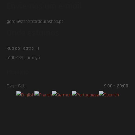
Envie-nos um e-mail
geral@streetcardouroshop.pt
Onde estamos
Rua do Teatro, 11
5100-139 Lamego
Horário
Seg - Sáb:
9:00 - 20:00