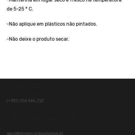
de 5-25 ° C.
-Não aplique em plásticos não pintados.
-Não deixe o produto secar.
Ligue-nos
(+351) 254 666 292
Envie-nos um e-mail
geral@streetcardouroshop.pt