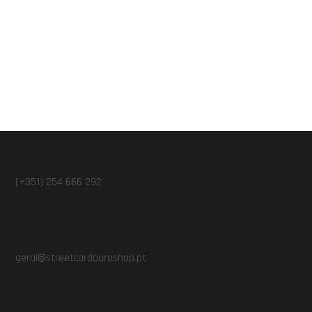
Ligue-nos
(+351) 254 666 292
Envie-nos um e-mail
geral@streetcardouroshop.pt
Onde estamos