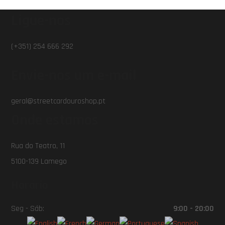
Ligue-nos
(+351) 254 666 292
Envie-nos um e-mail
geral@streetcardouroshop.pt
Onde estamos
Rua do Teatro, 11
5100-139 Lamego
Horário
Seg - Sáb:
9:00 - 20:00