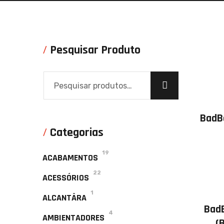
Pesquisar Produto
BadB
Categorias
19
ACABAMENTOS
22
ACESSÓRIOS
1
ALCANTÂRA
BadB
4
AMBIENTADORES
(