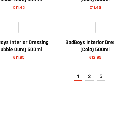
€
11.45
€
11.45
oys Interior Dressing
BadBoys Interior Dre
bubble Gum) 500ml
(cola) 500ml
€
11.95
€
12.95
1
2
3