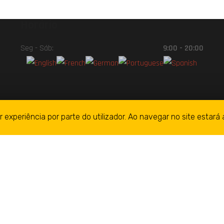
Horário
Seg - Sáb:
9:00 - 20:00
r experiência por parte do utilizador. Ao navegar no site estará 
ght © 2020
STREET CAR DOURO SHOP.
Todos os direitos res