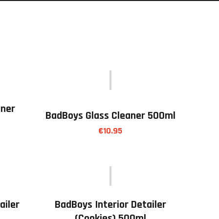
aner
BadBoys Glass Cleaner 500ml
€
10.95
ailer
BadBoys Interior Detailer
(cookies) 500ml