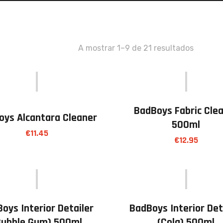
A mostrar 1–9 de 21 resultados
BadBoys Fabric Cle
oys Alcantara Cleaner
500ml
€
11.45
€
12.95
oys Interior Detailer
BadBoys Interior Det
bubble Gum) 500ml
(cola) 500ml