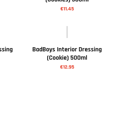
€
11.45
ssing
BadBoys Interior Dressing
(cookie) 500ml
€
12.95