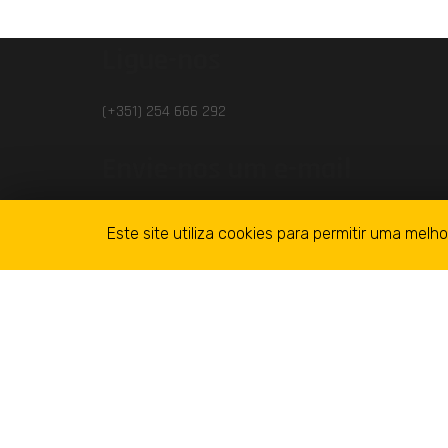
Ligue-nos
(+351) 254 666 292
Envie-nos um e-mail
geral@streetcardouroshop.pt
Este site utiliza cookies para permitir uma melho
Onde estamos
Rua do Teatro, 11
5100-139 Lamego
Copyri