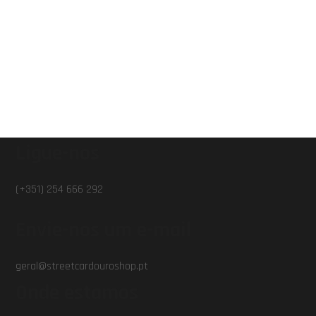
Ligue-nos
(+351) 254 666 292
Envie-nos um e-mail
geral@streetcardouroshop.pt
Onde estamos