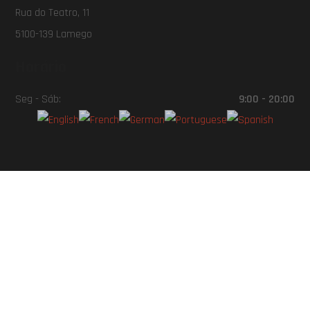
Rua do Teatro, 11
5100-139 Lamego
Horário
Seg - Sáb:
9:00 - 20:00
Copyright © 2020
STREET CAR DOURO SHOP.
Todos os
direitos reservados.