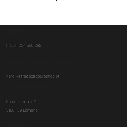
Ligue-nos
(+351) 254 666 292
Envie-nos um e-mail
geral@streetcardouroshop.pt
Onde estamos
Rua do Teatro, 11
5100-139 Lamego
Horário