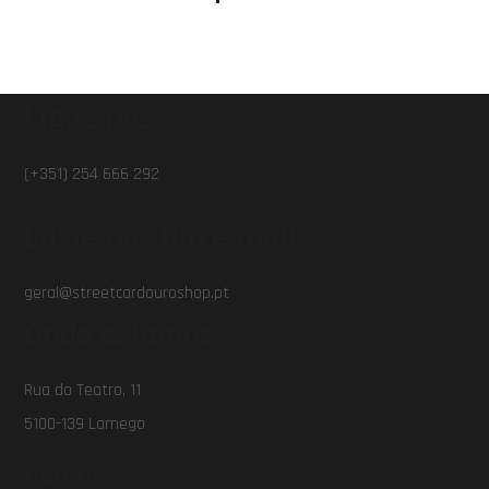
Ligue-nos
(+351) 254 666 292
Envie-nos um e-mail
geral@streetcardouroshop.pt
Onde estamos
Rua do Teatro, 11
5100-139 Lamego
Horário