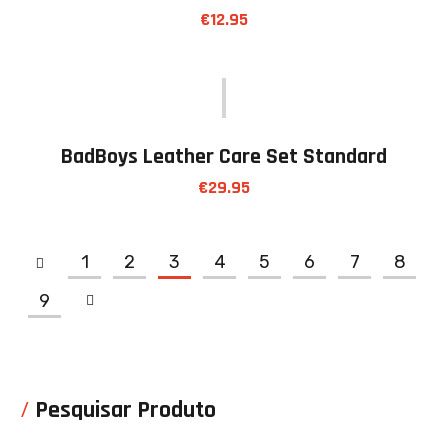
€
12.95
BadBoys Leather Care Set Standard
€
29.95
1
2
3
4
5
6
7
8
9
Pesquisar Produto